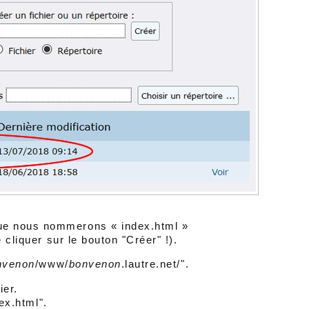
e nous nommerons « index.html »
 cliquer sur le bouton "Créer" !).
nvenon
/www/
bonvenon
.lautre.net/".
ier.
dex.html".